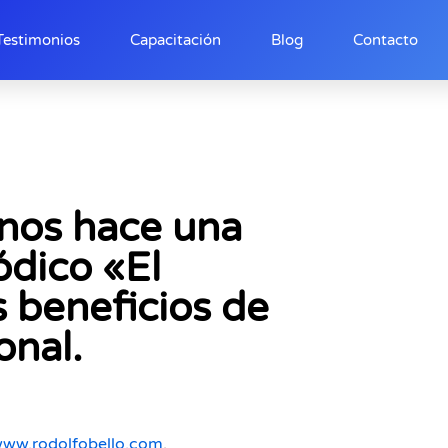
Testimonios
Capacitación
Blog
Contacto
 nos hace una
ódico «El
s beneficios de
onal.
www.rodolfobello.com
,