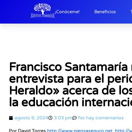
¡Conóceme!
Beneficios
Francisco Santamaría
entrevista para el peri
Heraldo» acerca de lo
la educación internaci
agosto 9, 2024
3:03 pm
No hay comentarios
Por David Torres
http://www.piensaseguro.net
,
http://