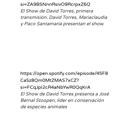
si=ZA9BSNnnRsivO9RcrpxZ6Q
El Show de David Torres, primera
transmisión. David Torres, Mariaclaudia
y Paco Santamaría presentan el show.
https://open.spotify.com/episode/45F8
CaSz8Qm0MtZMAS7xCZ?
si=FCqJpI2cR4aNbYwR0QqKrA
El Show de David Torres presenta a José
Bernal Stoopen, lider en conservación
de especies animales