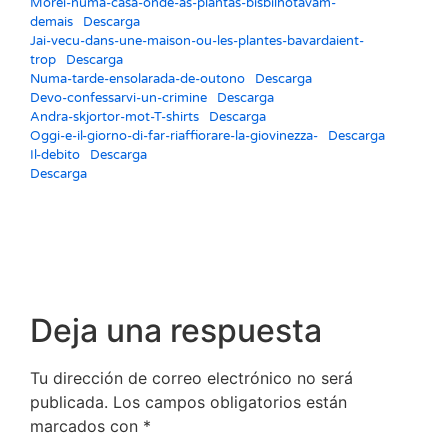
Morei-numa-casa-onde-as-plantas-bisbilhotavam-
demais
Descarga
Jai-vecu-dans-une-maison-ou-les-plantes-bavardaient-
trop
Descarga
Numa-tarde-ensolarada-de-outono
Descarga
Devo-confessarvi-un-crimine
Descarga
Andra-skjortor-mot-T-shirts
Descarga
Oggi-e-il-giorno-di-far-riaffiorare-la-giovinezza-
Descarga
Il-debito
Descarga
Descarga
Deja una respuesta
Tu dirección de correo electrónico no será
publicada.
Los campos obligatorios están
marcados con
*