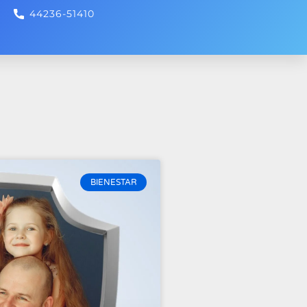
44236-51410
BIENESTAR