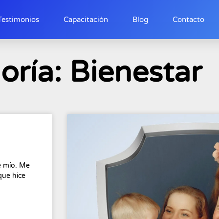
Testimonios
Capacitación
Blog
Contacto
oría: Bienestar
te mío. Me
que hice